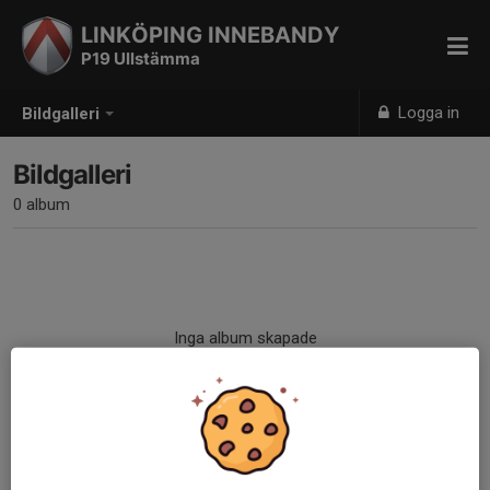
LINKÖPING INNEBANDY
P19 Ullstämma
Logga in
Bildgalleri
Bildgalleri
0 album
Inga album skapade