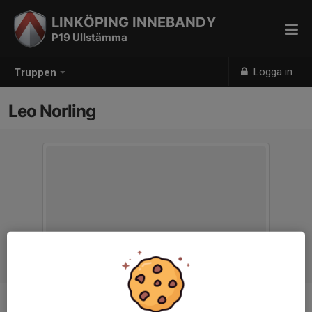
LINKÖPING INNEBANDY
P19 Ullstämma
Logga in
Truppen
Leo Norling
Position
-