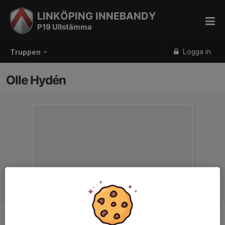
LINKÖPING INNEBANDY
P19 Ullstämma
Logga in
Truppen
Olle Hydén
Position
-