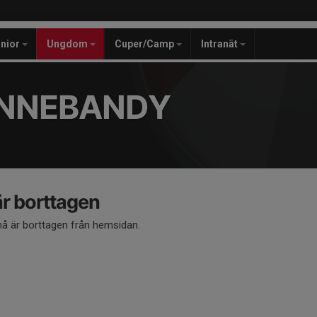
unior
Ungdom
Cuper/Camp
Intranät
INNEBANDY
 borttagen
 är borttagen från hemsidan.