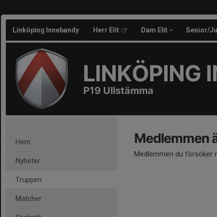
Linköping Innebandy
Herr Elit
Dam Elit
Senior/J
LINKÖPING 
P19 Ullstämma
Medlemmen är
Hem
Medlemmen du försöker nå
Nyheter
Truppen
Matcher