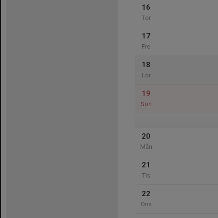
16
Tor
17
Fre
18
Lör
19
Sön
20
Mån
21
Tis
22
Ons