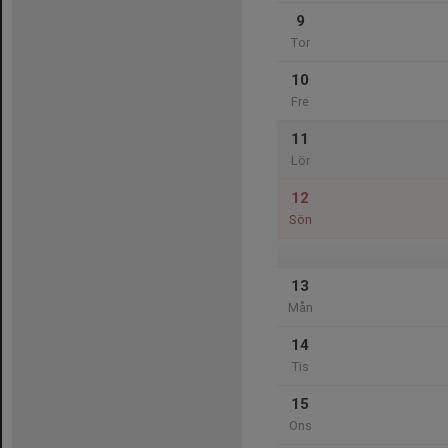
9
Tor
10
Fre
11
Lör
12
Sön
13
Mån
14
Tis
15
Ons