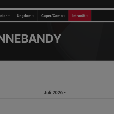
unior
Ungdom
Cuper/Camp
Intranät
INNEBANDY
a
Juli 2026