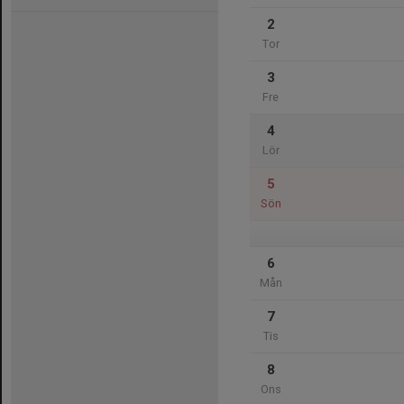
2
Tor
3
Fre
4
Lör
5
Sön
6
Mån
7
Tis
8
Ons