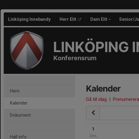
Linköping Innebandy
Herr Elit
Dam Elit
Senior/J
LINKÖPING 
Konferensrum
Kalender
Hem
Gå till idag
|
Prenumerer
Kalender
Dokument
1
Ons
Hall info