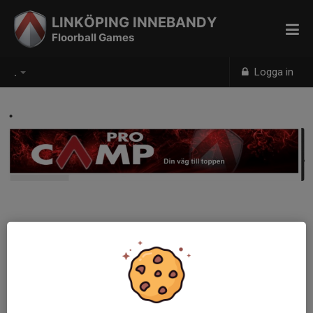
LINKÖPING INNEBANDY
Floorball Games
Logga in
.
.