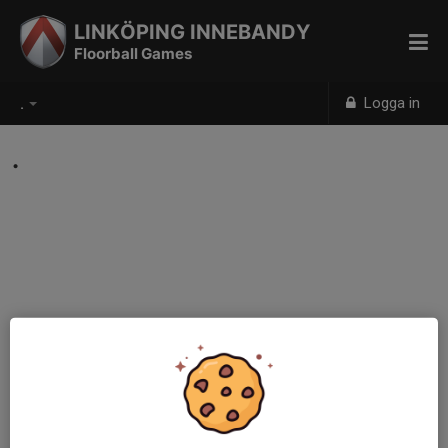
LINKÖPING INNEBANDY
Floorball Games
Logga in
.
.