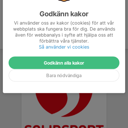
Lagledare
073-366 46 23
Godkänn kakor
mats.bg.ahnlund@gmail.com
Vi använder oss av kakor (cookies) för att vår
webbplats ska fungera bra för dig. De används
även för webbanalys i syfte att hjälpa oss att
förbättra våra tjänster.
Så använder vi cookies
Godkänn alla kakor
Bara nödvändiga