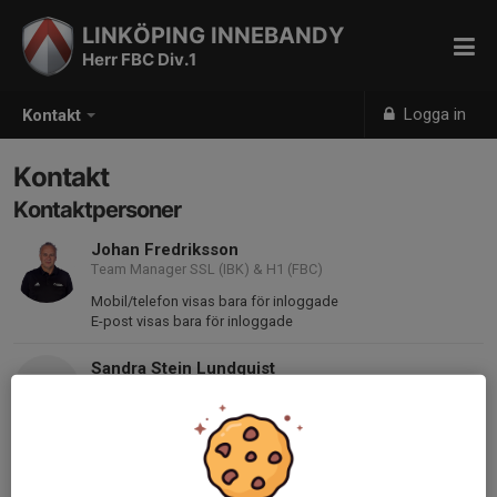
LINKÖPING INNEBANDY
Herr FBC Div.1
Logga in
Kontakt
Kontakt
Kontaktpersoner
Johan Fredriksson
Team Manager SSL (IBK) & H1 (FBC)
Mobil/telefon visas bara för inloggade
E-post visas bara för inloggade
Sandra Stein Lundquist
Lagledare
070-870 27 22
Sandra.stein@mercuragent.se
Mats Ahnlund