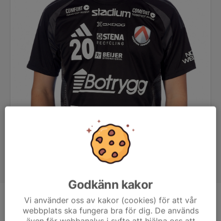
Godkänn kakor
Vi använder oss av kakor (cookies) för att vår
Position
Center
webbplats ska fungera bra för dig. De används
Ålder
26 år
även för webbanalys i syfte att hjälpa oss att