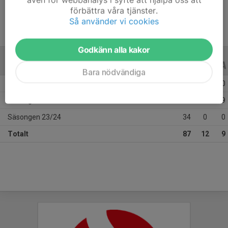
förbättra våra tjänster.
Så använder vi cookies
Godkänn alla kakor
ALLA SERIER
ALLA ÅR
Bara nödvändiga
Säsongen 25/26
21
0
0
Säsongen 24/25
32
12
9
Säsongen 23/24
34
0
0
Totalt
87
12
9