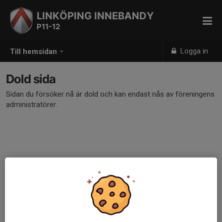
LINKÖPING INNEBANDY
P11-12
Logga in
Till hemsidan
Dold sida
Sidan du försöker nå är dold och kan endast nås av föreningens
administratörer.