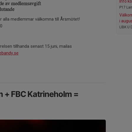
Info 
P17 La
Välkom
r alla medlemmar välkomna till Årsmötet!
i augus
00
LIBK U 
elsen tillhanda senast 15 juni, mailas
nebandy.se
m + FBC Katrineholm =