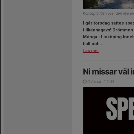
Konceptbilden över den nya ar
I går torsdag sattes s
tillkännagavs! Drömmen 
Många i Linköping Inneb
hall och...
Läs mer
Ni missar väl 
17 mar, 14:04