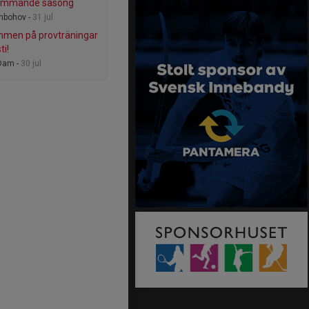
kommande säsong
mbohov -
31 jul
men på provträningar
ti!
Dam -
30 jul