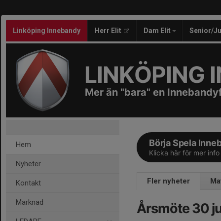
Linköping Innebandy
Herr Elit
Dam Elit
Senior/J
LINKÖPING 
Mer än "bara" en Innebandy
Börja Spela Inne
Hem
Klicka här för mer info
Nyheter
Fler nyheter
Ma
Kontakt
Marknad
Årsmöte 30 ju