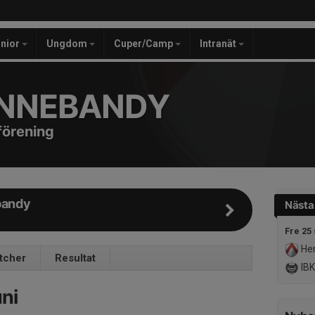
unior
Ungdom
Cuper/Camp
Intranät
INNEBANDY
förening
bandy
Nästa
Fre 25
Her
tcher
Resultat
IBK
ni