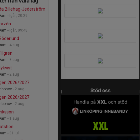
er från våra lag
a Billehag-Jederström
Dam -
Igår, 20:29
Forzén
Dam -
Igår, 09:48
Söderlund
Dam -
4 aug
illgren
Dam -
3 aug
Nykvist
Dam -
2 aug
gen 2026/2027
mbohov -
2 aug
Stöd oss
gen 2026/2027
mbohov -
2 aug
Eriksson
Dam -
1 aug
atshon
Dam -
31 jul