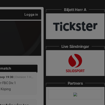
Biljett Herr A
Logga in
Live Sändningar
 match
 sep 19:30
| Division 1 Herrar Mellersta
Partners
r FBC Div.1
 Köping