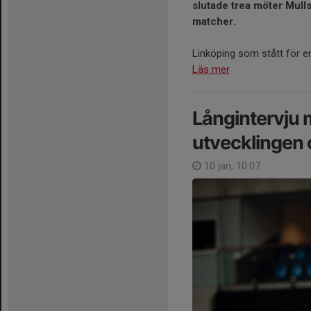
slutade trea möter Mulls
matcher.
Linköping som stått för en
Läs mer
Långintervju 
utvecklingen
10 jan, 10:07