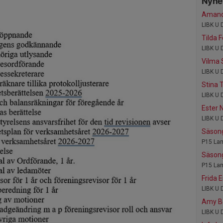
Nyhet
Amand
LIBK U 
Tilda 
LIBK U 
Vilma 
LIBK U 
Stina T
LIBK U 
Ester 
LIBK U 
Säson
P15 La
Säson
P15 La
Frida 
LIBK U 
Amy B
LIBK U 