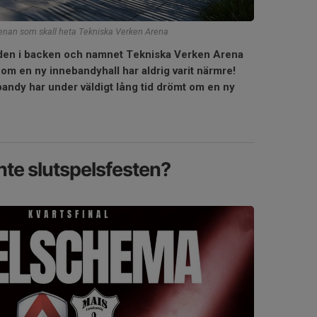
enan som skall heta Tekniska Verken Arena
paden i backen och namnet Tekniska Verken Arena
om en ny innebandyhall har aldrig varit närmre!
andy har under väldigt lång tid drömt om en ny
inte slutspelsfesten?