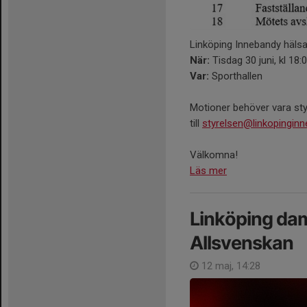
Linköping Innebandy hälsa
När:
Tisdag 30 juni, kl 18:
Var:
Sporthallen
Motioner behöver vara styr
till
styrelsen@linkopingin
Välkomna!
Läs mer
Linköping da
Allsvenskan
12 maj, 14:28