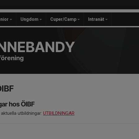
unior
Ungdom
Cuper/Camp
Intranät
INNEBANDY
förening
ÖIBF
gar hos ÖIBF
s aktuella utbildningar:
UTBILDNINGAR