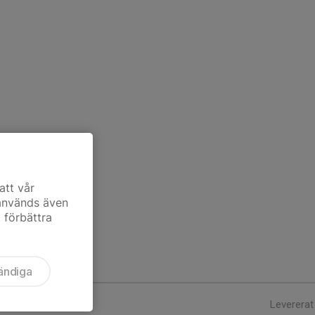
att vår
 används även
t förbättra
ändiga
Levererat