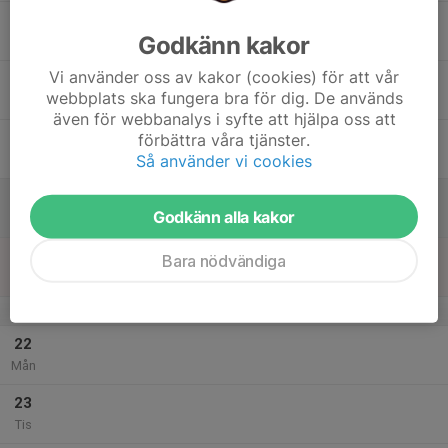
17
Godkänn kakor
Ons
Vi använder oss av kakor (cookies) för att vår
18
webbplats ska fungera bra för dig. De används
Tor
även för webbanalys i syfte att hjälpa oss att
19
förbättra våra tjänster.
Så använder vi cookies
Fre
20
Godkänn alla kakor
Lör
21
Bara nödvändiga
Sön
v.30
22
Mån
23
Tis