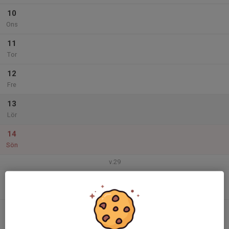
10
Ons
11
Tor
12
Fre
13
Lör
14
Sön
v.29
15
Mån
16
Tis