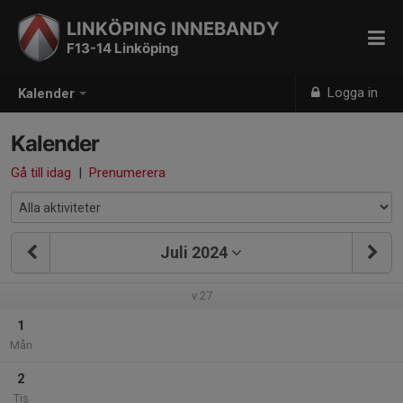
LINKÖPING INNEBANDY
F13-14 Linköping
Logga in
Kalender
Kalender
Gå till idag
|
Prenumerera
Juli 2024
v.27
1
Mån
2
Tis