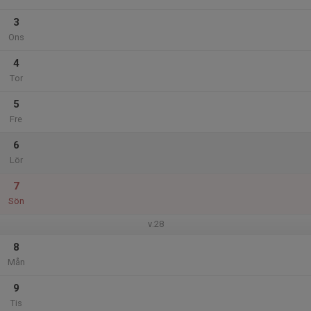
3
Ons
4
Tor
5
Fre
6
Lör
7
Sön
v.28
8
Mån
9
Tis