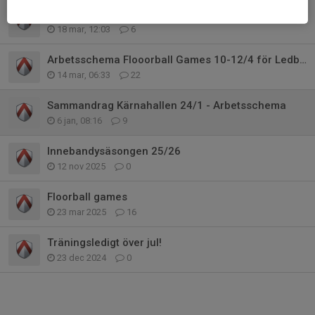
Extrainsatt kioskpass 19/3 SSL-match
18 mar, 12:03
6
Arbetsschema Flooorball Games 10-12/4 för Ledberg F16/17
14 mar, 06:33
22
Sammandrag Kärnahallen 24/1 - Arbetsschema
6 jan, 08:16
9
Innebandysäsongen 25/26
12 nov 2025
0
Floorball games
23 mar 2025
16
Träningsledigt över jul!
23 dec 2024
0