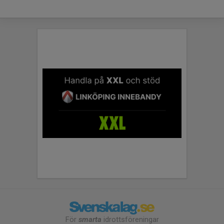
För
smarta
idrottsföreningar