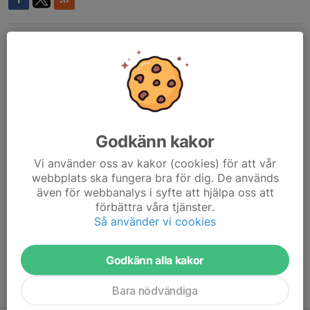
Kommentarer
Visa alla kommentarer (9)...
Madelain Fält
6 jan, 11:24
Tar kioskpass 5( Novalies mamma)
Ann-Charlotte Bergh
6 jan, 11:30
Vi kan ta seket andra passet (Lovisa)
Godkänn kakor
Tobias Tesell
6 jan, 13:51
Vi använder oss av kakor (cookies) för att vår
Vi är på plats och hjälper till där det ev behövs.
webbplats ska fungera bra för dig. De används
även för webbanalys i syfte att hjälpa oss att
förbättra våra tjänster.
Emma Sandin
6 jan, 21:25
Stort tack för att ni svarar så snabbt! Alla pass är
Så använder vi cookies
uppbokade (har fyllt i nyheten ovan med de pass ni
önskade).
Godkänn alla kakor
Tidigare nyheter
Bara nödvändiga