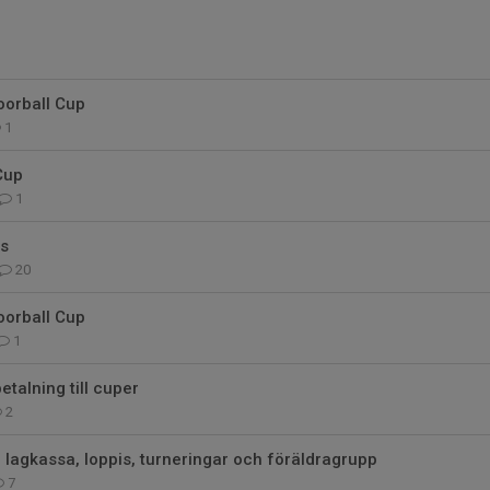
oorball Cup
1
Cup
1
s
20
oorball Cup
1
talning till cuper
2
lagkassa, loppis, turneringar och föräldragrupp
7