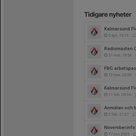
Tidigare nyheter
Kalmarsund Fl
5 apr, 15:15
Radiomasten 
31 mar, 19:56
FBG arbetspas
13 mar, 20:00
Kalmarsund Fl
11 feb, 09:34
Anmälan och be
3 feb, 21:37
Novemberinfo: 
17 nov 2025