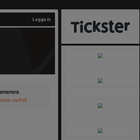
Logga in
umerera
heter via RSS