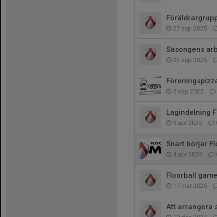
Föräldrargrup
27 sep 2025
Säsongens ar
23 sep 2025
Föreningspizz
5 sep 2025
Lagindelning 
9 apr 2025
Snart börjar F
4 apr 2025
Floorball gam
17 mar 2025
Att arranger