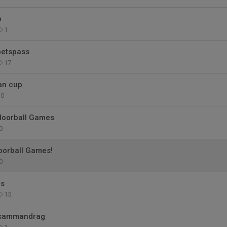
p
1
betspass
17
an cup
0
Floorball Games
0
loorball Games!
0
es
15
a sammandrag