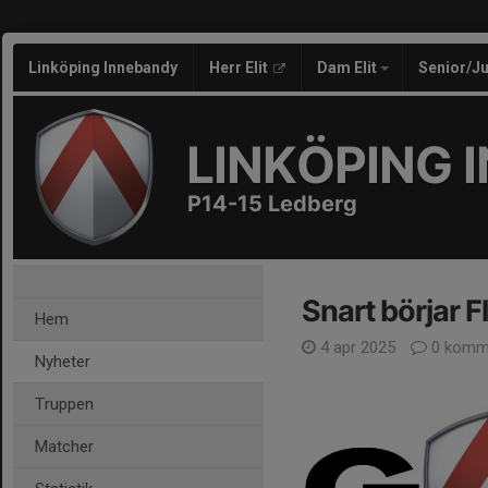
Linköping Innebandy
Herr Elit
Dam Elit
Senior/J
LINKÖPING 
P14-15 Ledberg
Snart börjar 
Hem
4 apr 2025
0 komm
Nyheter
Truppen
Matcher