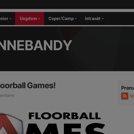
unior
Ungdom
Cuper/Camp
Intranät
INNEBANDY
Floorball Games!
Pren
entarer
Ny