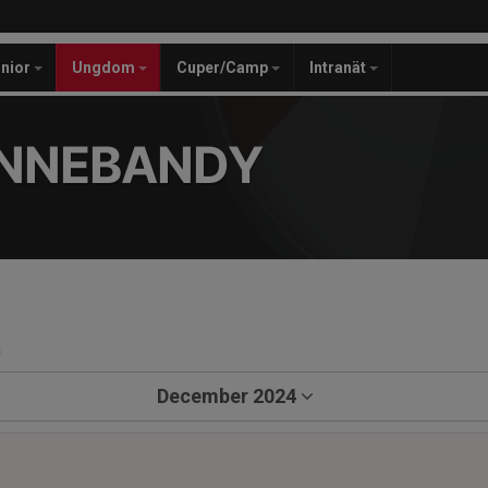
unior
Ungdom
Cuper/Camp
Intranät
INNEBANDY
a
December 2024