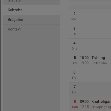
Statistik
Kalender
2
Bildgalleri
Mån
3
Kontakt
Tis
4
Ons
5
18:00
Träning
19:00
Tor
Collegium2
6
Fre
7
Lör
8
09:00
Knatteliga
12:15
Sön
Linköpings Sp