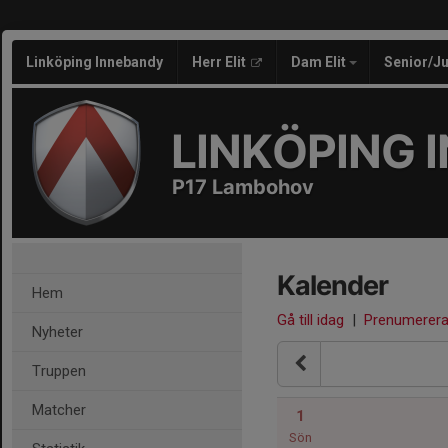
Linköping Innebandy
Herr Elit
Dam Elit
Senior/J
LINKÖPING 
P17 Lambohov
Kalender
Hem
Gå till idag
|
Prenumerer
Nyheter
Truppen
Matcher
1
Sön