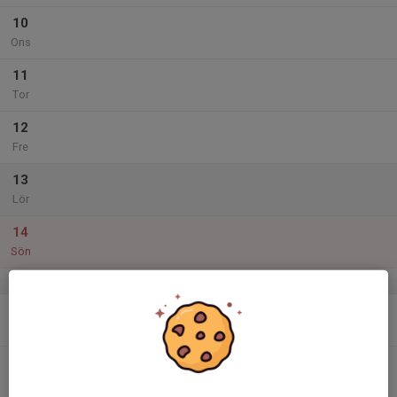
10
Ons
11
Tor
12
Fre
13
Lör
14
Sön
v.25
15
Mån
16
Tis