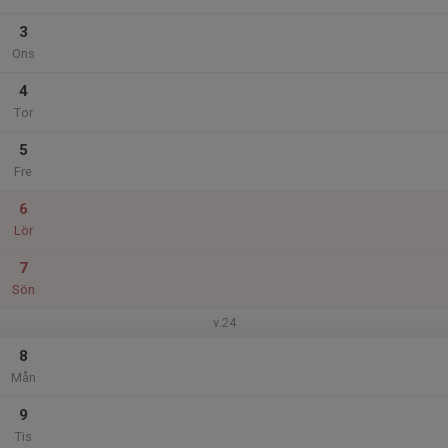
3
Ons
4
Tor
5
Fre
6
Lör
7
Sön
v.24
8
Mån
9
Tis