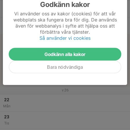
Godkänn kakor
17
Ons
Vi använder oss av kakor (cookies) för att vår
webbplats ska fungera bra för dig. De används
18
även för webbanalys i syfte att hjälpa oss att
Tor
förbättra våra tjänster.
Så använder vi cookies
19
Fre
Godkänn alla kakor
20
Lör
Bara nödvändiga
21
Sön
v.26
22
Mån
23
Tis