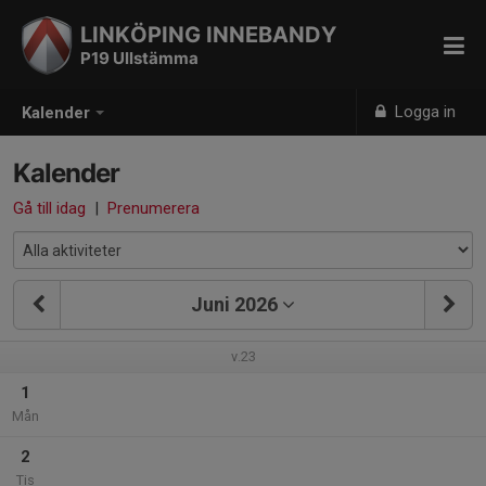
LINKÖPING INNEBANDY
P19 Ullstämma
Logga in
Kalender
Kalender
Gå till idag
|
Prenumerera
Juni 2026
v.23
1
Mån
2
Tis