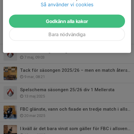
Så använder vi cookies
Dela nyhet
Godkänn alla kakor
Bara nödvändiga
Tidigare nyheter
Serieindelning säsongen 26/27
7 maj, 09:03
Tack för säsongen 2025/26 – men en match återstår!
9 mar, 08:21
Spelschema säsongen 25/26 div 1 Mellersta
13 maj 2025
FBC glänste, vann och fixade en tredje match i allsvenska kvalet
20 mar 2025
I kväll är det bara vinst som gäller för FBC i allsvenska kvalet