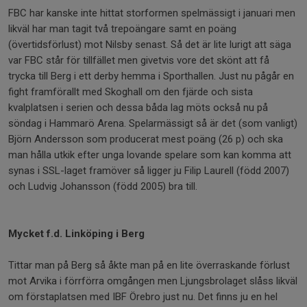
FBC har kanske inte hittat storformen spelmässigt i januari men
likväl har man tagit två trepoängare samt en poäng
(övertidsförlust) mot Nilsby senast. Så det är lite lurigt att säga
var FBC står för tillfället men givetvis vore det skönt att få
trycka till Berg i ett derby hemma i Sporthallen. Just nu pågår en
fight framförallt med Skoghall om den fjärde och sista
kvalplatsen i serien och dessa båda lag möts också nu på
söndag i Hammarö Arena. Spelarmässigt så är det (som vanligt)
Björn Andersson som producerat mest poäng (26 p) och ska
man hålla utkik efter unga lovande spelare som kan komma att
synas i SSL-laget framöver så ligger ju Filip Laurell (född 2007)
och Ludvig Johansson (född 2005) bra till.
Mycket f.d. Linköping i Berg
Tittar man på Berg så åkte man på en lite överraskande förlust
mot Arvika i förrförra omgången men Ljungsbrolaget slåss likväl
om förstaplatsen med IBF Örebro just nu. Det finns ju en hel