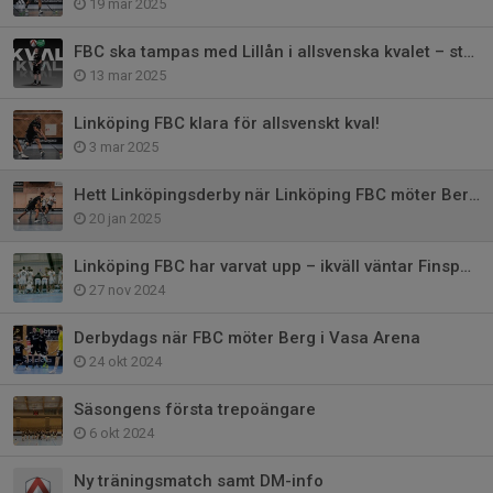
19 mar 2025
FBC ska tampas med Lillån i allsvenska kvalet – start på söndag!
13 mar 2025
Linköping FBC klara för allsvenskt kval!
3 mar 2025
Hett Linköpingsderby när Linköping FBC möter Berg på onsdag!
20 jan 2025
Linköping FBC har varvat upp – ikväll väntar Finspång hemma!
27 nov 2024
Derbydags när FBC möter Berg i Vasa Arena
24 okt 2024
Säsongens första trepoängare
6 okt 2024
Ny träningsmatch samt DM-info