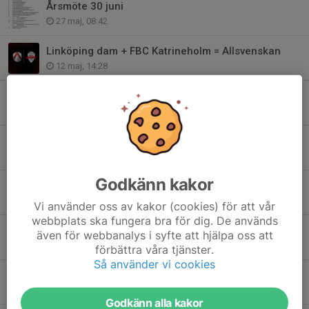
Årsmöte 30 juni
27 maj, 08:42
Linköping dam + FBC Katrineholm = Allsvenskan
12 maj, 14:28
Nya Multihallen – Spaden har satts i backen!
20 mar, 13:56
Ni missar väl inte slutspelsfesten?
17 mar, 14:04
Godkänn kakor
Långintervju med Hovlund om landslag, utvecklingen och guldchanserna
10 jan, 10:07
Vi använder oss av kakor (cookies) för att vår
webbplats ska fungera bra för dig. De används
Ny stor bortaseger när Linköping slog JIK
även för webbanalys i syfte att hjälpa oss att
28 dec 2025
förbättra våra tjänster.
Så använder vi cookies
Division 1 kollen i halvtid – Damlaget har vunnit allt & derbydags
16 dec 2025
Godkänn alla kakor