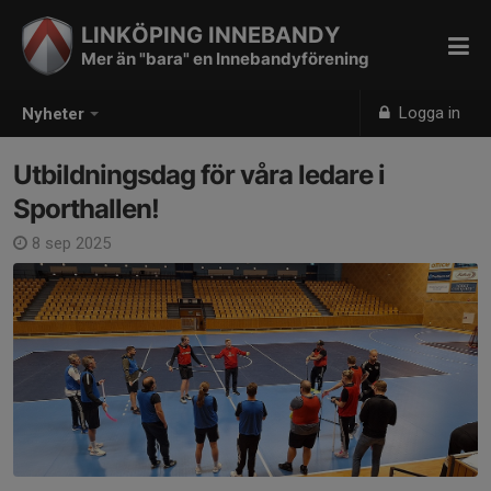
LINKÖPING INNEBANDY
Mer än "bara" en Innebandyförening
Logga in
Nyheter
Utbildningsdag för våra ledare i
Sporthallen!
8 sep 2025