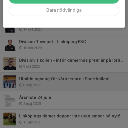
Utbildningsnivån har gått upp i höst!
Bara nödvändiga
27 nov 2025
Div 1 kollen - Nu har vi kommit till Ledberg
17 okt 2025
Division 1 svepet - Linköping FBC
10 okt 2025
Division 1 kollen - inför damernas premiär på lördag
9 okt 2025
Utbildningsdag för våra ledare i Sporthallen!
8 sep 2025
Årsmöte 24 juni
5 maj 2025
Linköpings damer deppar inte utan satsar på nytt!
15 apr 2025