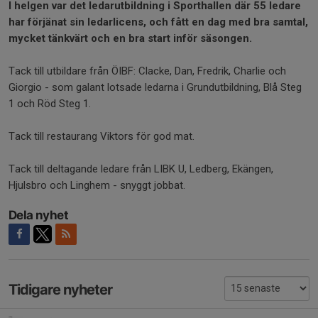
I helgen var det ledarutbildning i Sporthallen där 55 ledare
har förjänat sin ledarlicens, och fått en dag med bra samtal,
mycket tänkvärt och en bra start inför säsongen.
Tack till utbildare från ÖIBF: Clacke, Dan, Fredrik, Charlie och
Giorgio - som galant lotsade ledarna i Grundutbildning, Blå Steg
1 och Röd Steg 1.
Tack till restaurang Viktors för god mat.
Tack till deltagande ledare från LIBK U, Ledberg, Ekängen,
Hjulsbro och Linghem - snyggt jobbat.
Dela nyhet
Tidigare nyheter