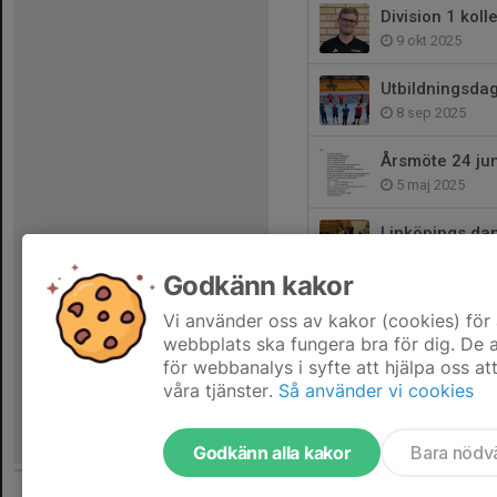
Division 1 kol
9 okt 2025
Utbildningsdag
8 sep 2025
Årsmöte 24 jun
5 maj 2025
Linköpings dam
15 apr 2025
Godkänn kakor
I kväll kan Lin
Vi använder oss av kakor (cookies) för 
11 apr 2025
webbplats ska fungera bra för dig. De
för webbanalys i syfte att hjälpa oss at
våra tjänster.
Så använder vi cookies
Godkänn alla kakor
Bara nödv