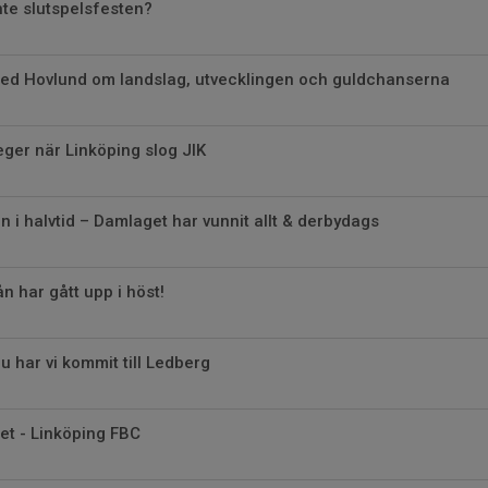
nte slutspelsfesten?
med Hovlund om landslag, utvecklingen och guldchanserna
eger när Linköping slog JIK
en i halvtid – Damlaget har vunnit allt & derbydags
n har gått upp i höst!
Nu har vi kommit till Ledberg
pet - Linköping FBC