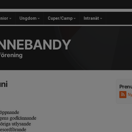
unior
Ungdom
Cuper/Camp
Intranät
INNEBANDY
förening
ni
Pren
Ny