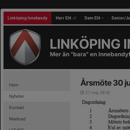
Linköping Innebandy
Herr Elit
Dam Elit
Senior/J
LINKÖPING 
Mer än "bara" en Innebandy
Årsmöte 30 ju
Hem
27 maj, 08:42
Nyheter
Kontakt
Marknad