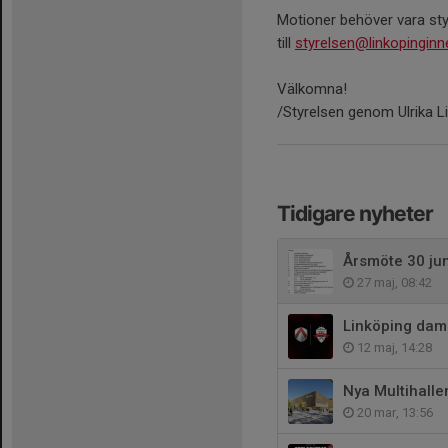
Motioner behöver vara styr
till
styrelsen@linkopingin
Välkomna!
/Styrelsen genom Ulrika 
Tidigare nyheter
Årsmöte 30 jun
27 maj, 08:42
Linköping dam
12 maj, 14:28
Nya Multihalle
20 mar, 13:56