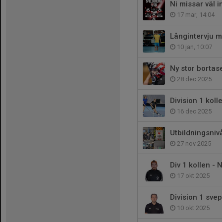
Ni missar väl i
17 mar, 14:04
Långintervju 
10 jan, 10:07
Ny stor bortas
28 dec 2025
Division 1 koll
16 dec 2025
Utbildningsnivå
27 nov 2025
Div 1 kollen - 
17 okt 2025
Division 1 sve
10 okt 2025