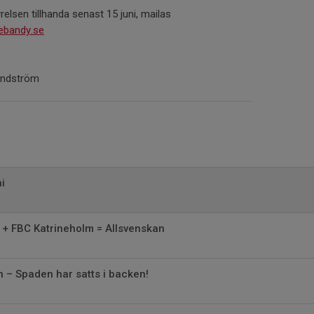
elsen tillhanda senast 15 juni, mailas
nebandy.se
Lindström
i
 + FBC Katrineholm = Allsvenskan
n – Spaden har satts i backen!