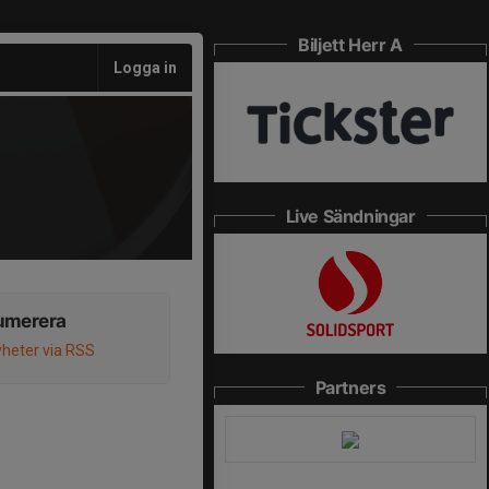
Biljett Herr A
Logga in
Live Sändningar
umerera
heter via RSS
Partners