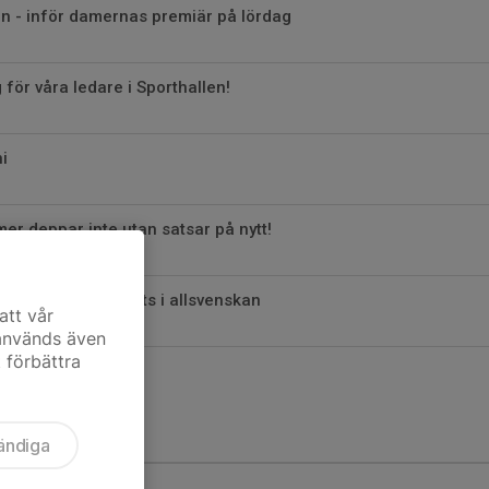
len - inför damernas premiär på lördag
 för våra ledare i Sporthallen!
i
er deppar inte utan satsar på nytt!
köping säkra en plats i allsvenskan
att vår
 används även
t förbättra
ändiga