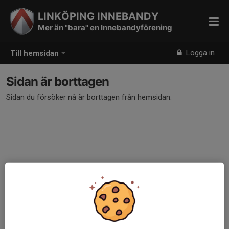
LINKÖPING INNEBANDY
Mer än "bara" en Innebandyförening
Logga in
Till hemsidan
Sidan är borttagen
Sidan du försöker nå är borttagen från hemsidan.