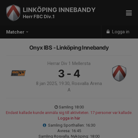
LINKÖPING INNEBANDY
Herr FBC Div.1
Logga in
Matcher
Onyx IBS - Linköping Innebandy
Herrar Div 1 Mellersta
3 - 4
8 jan 2025, 19:30, Rosvalla Arena
A
Samling 18:00
Endast kallade kunde anmäla sig till aktiviteten. 17 personer var kallade.
Logga in här
Samling Sporthallen: 16:30
Avresa: 16:45
Samling Rosvalla, Nyköping: 18:00