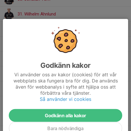
31. Wilhelm Ahnlund
32. Björn Andersson
34. Filip Laurell
35. Oscar Carlson
Godkänn kakor
44. Ludvig Johansson
Vi använder oss av kakor (cookies) för att vår
webbplats ska fungera bra för dig. De används
även för webbanalys i syfte att hjälpa oss att
70. Abel Benkö
förbättra våra tjänster.
Så använder vi cookies
85. Theo Asplund
2
Godkänn alla kakor
92. Lukas Persson
Bara nödvändiga