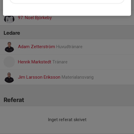
96. Hampus Andersson
97. Noel Björkeby
Ledare
Adam Zetterström
Huvudtränare
Henrik Markstedt
Tränare
Jim Larsson Eriksson
Materialansvarig
Referat
Inget referat skrivet