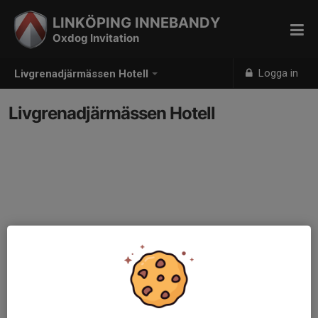
LINKÖPING INNEBANDY
Oxdog Invitation
Logga in
Livgrenadjärmässen Hotell
Livgrenadjärmässen Hotell