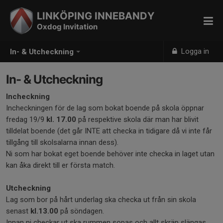
LINKÖPING INNEBANDY
Oxdog Invitation
Logga in
In- & Utcheckning
In- & Utcheckning
Incheckning
Incheckningen för de lag som bokat boende på skola öppnar
fredag 19/9
kl. 17.00
på respektive skola där man har blivit
tilldelat boende (det går INTE att checka in tidigare då vi inte får
tillgång till skolsalarna innan dess).
Ni som har bokat eget boende behöver inte checka in laget utan
kan åka direkt till er första match.
Utcheckning
Lag som bor på hårt underlag ska checka ut från sin skola
senast
kl.13.00
på söndagen.
Innan ni checkar ut ska rummen sopas och allt skräp slängas.