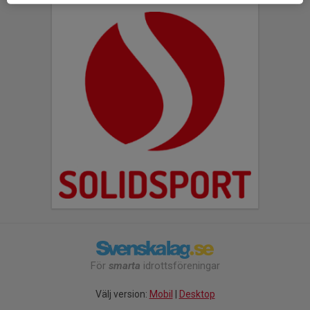
För
smarta
idrottsföreningar
Välj version:
Mobil
|
Desktop