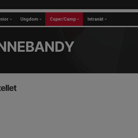
unior
Ungdom
Cuper/Camp
Intranät
INNEBANDY
ellet