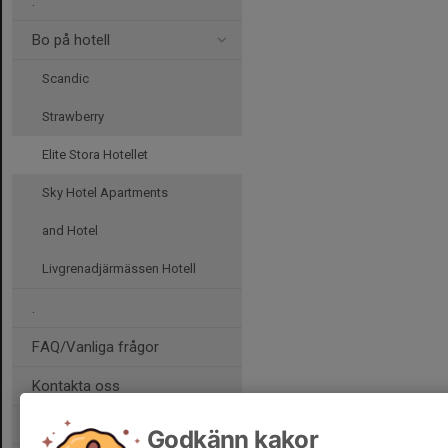
.
Bo på hotell
Scandic
Strawberry
Elite Stora Hotellet
Sky Hotel Apartments
and Hotel
Livgrenadjärmässen Hotell
.
FAQ/Vanliga frågor
Kontakta oss
Domare
Godkänn kakor