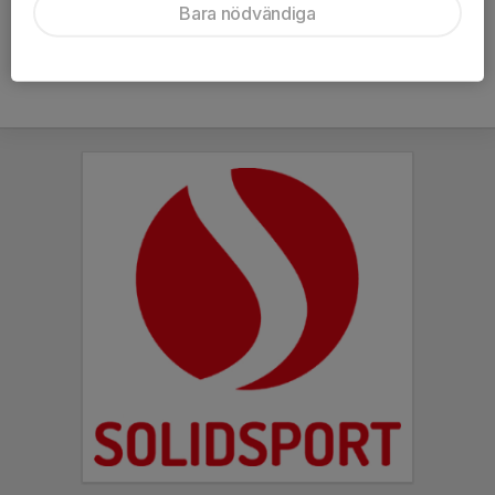
Oxdog Invitation Cup
Bara nödvändiga